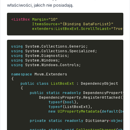
właściwości, jakich nie posiadają.
<ListBox
Margin=
"10"
ItemsSource=
"{Binding DataForList}"
extenders:ListBoxExt.ScrollToLast=
"True"
/>
using
System.Collections.Generic
;
using
System.Collections.Specialized
;
using
System.Diagnostics
;
using
System.Windows
;
using
System.Windows.Controls
;
namespace
Mvvm.Extenders
{
public
class
ListBoxExt
:
DependencyObject
{
public
static
readonly
DependencyProperty
S
DependencyProperty
.
RegisterAttached
(
"Sc
typeof
(
bool
),
typeof
(
ListBoxExt
),
new
UIPropertyMetadata
(
default
(
bool
private
static
readonly
Dictionary
<
object
,
private
static
void
CollectionChanged
(
objec