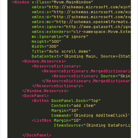
<Window
x:Class=
"Mvvm.MainWindow"
xmlns=
"http://schemas.microsoft.com/winfx/2
xmlns:x=
"http://schemas.microsoft.com/winfx
xmlns:d=
"http://schemas.microsoft.com/expre
xmlns:mc=
"http://schemas.openxmlformats.org
xmlns:ignore=
"http://www.galasoft.ch/ignore
xmlns:extenders=
"clr-namespace:Mvvm.Extende
mc:Ignorable=
"d ignore"
Height=
"300"
Width=
"300"
Title=
"Auto scroll demo"
DataContext=
"{Binding Main, Source={StaticR
<Window.Resources>
<ResourceDictionary>
<ResourceDictionary.MergedDictionaries>
<ResourceDictionary
Source=
"Skins/M
</ResourceDictionary.MergedDictionaries
</ResourceDictionary>
</Window.Resources>
<DockPanel>
<Button
DockPanel.Dock=
"Top"
Content=
"add item"
Margin=
"10"
Command=
'{Binding AddItemClick}'
/>
<ListBox
Margin=
"10"
ItemsSource=
"{Binding DataForList}
</DockPanel>