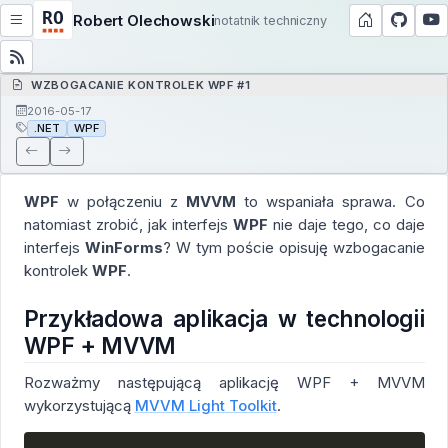
Robert Olechowski
notatnik techniczny
WZBOGACANIE KONTROLEK WPF #1
2016-05-17
.NET
WPF
WPF
w połączeniu z
MVVM
to wspaniała sprawa. Co
natomiast zrobić, jak interfejs
WPF
nie daje tego, co daje
interfejs
WinForms
? W tym poście opisuję wzbogacanie
kontrolek
WPF
.
Przykładowa aplikacja w technologii
WPF + MVVM
Rozważmy następującą aplikację WPF + MVVM
wykorzystującą
MVVM Light Toolkit
.