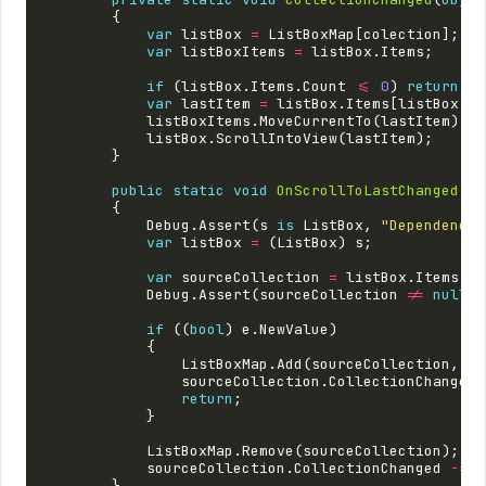
{
var
listBox
=
ListBoxMap
[
colection
];
var
listBoxItems
=
listBox
.
Items
;
if
(
listBox
.
Items
.
Count
<=
0
)
return
;
var
lastItem
=
listBox
.
Items
[
listBox
.
It
listBoxItems
.
MoveCurrentTo
(
lastItem
);
listBox
.
ScrollIntoView
(
lastItem
);
}
public
static
void
OnScrollToLastChanged
(
De
{
Debug
.
Assert
(
s
is
ListBox
,
"DependencyO
var
listBox
=
(
ListBox
)
s
;
var
sourceCollection
=
listBox
.
Items
.
So
Debug
.
Assert
(
sourceCollection
!=
null
,
if
((
bool
)
e
.
NewValue
)
{
ListBoxMap
.
Add
(
sourceCollection
,
li
sourceCollection
.
CollectionChanged
return
;
}
ListBoxMap
.
Remove
(
sourceCollection
);
sourceCollection
.
CollectionChanged
-=
C
}