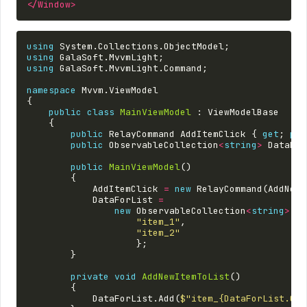
</Window>
using
System.Collections.ObjectModel
;
using
GalaSoft.MvvmLight
;
using
GalaSoft.MvvmLight.Command
;
namespace
Mvvm.ViewModel
{
public
class
MainViewModel
:
ViewModelBase
{
public
RelayCommand
AddItemClick
{
get
;
pri
public
ObservableCollection
<
string
>
DataFor
public
MainViewModel
()
{
AddItemClick
=
new
RelayCommand
(
AddNewI
DataForList
=
new
ObservableCollection
<
string
>
{
"item_1"
,
"item_2"
};
}
private
void
AddNewItemToList
()
{
DataForList
.
Add
(
$"item_{DataForList.Cou