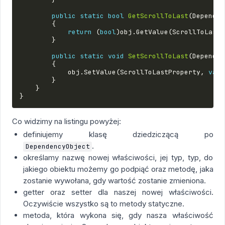
public
static
bool
GetScrollToLast
(
Dependen
{
return
(
bool
)
obj
.
GetValue
(
ScrollToLastP
}
public
static
void
SetScrollToLast
(
Dependen
{
obj
.
SetValue
(
ScrollToLastProperty
,
valu
}
}
}
Co widzimy na listingu powyżej:
definiujemy klasę dziedziczącą po
.
DependencyObject
określamy nazwę nowej właściwości, jej typ, typ, do
jakiego obiektu możemy go podpiąć oraz metodę, jaka
zostanie wywołana, gdy wartość zostanie zmieniona.
getter oraz setter dla naszej nowej właściwości.
Oczywiście wszystko są to metody statyczne.
metoda, która wykona się, gdy nasza właściwość