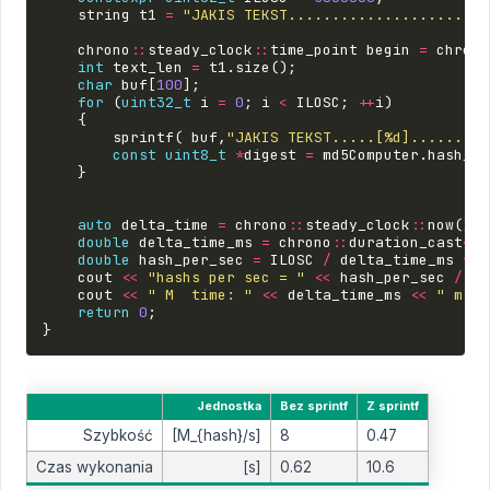
string
t1
=
"JAKIS TEKST.......................
chrono
::
steady_clock
::
time_point
begin
=
chrono
int
text_len
=
t1
.
size
();
char
buf
[
100
];
for
(
uint32_t
i
=
0
;
i
<
ILOSC
;
++
i
)
{
sprintf
(
buf
,
"JAKIS TEKST.....[%d].........
const
uint8_t
*
digest
=
md5Computer
.
hash_it
}
auto
delta_time
=
chrono
::
steady_clock
::
now
()
-
double
delta_time_ms
=
chrono
::
duration_cast
<
ch
double
hash_per_sec
=
ILOSC
/
delta_time_ms
*
1
cout
<<
"hashs per sec = "
<<
hash_per_sec
/
10
cout
<<
" M  time: "
<<
delta_time_ms
<<
" ms"
return
0
;
}
Jednostka
Bez
sprintf
Z
sprintf
Szybkość
[
M_{hash}/s
]
8
0.47
Czas wykonania
[s]
0.62
10.6