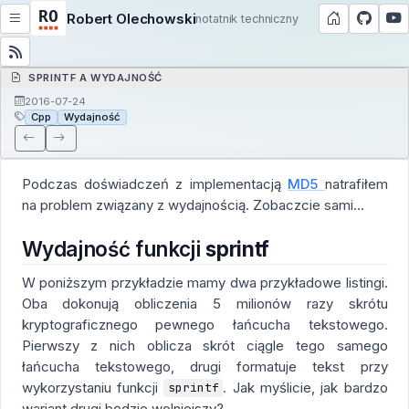
Robert Olechowski
notatnik techniczny
SPRINTF A WYDAJNOŚĆ
2016-07-24
Cpp
Wydajność
Podczas doświadczeń z implementacją
MD5
natrafiłem
na problem związany z wydajnością. Zobaczcie sami…
Wydajność funkcji
sprintf
W poniższym przykładzie mamy dwa przykładowe listingi.
Oba dokonują obliczenia 5 milionów razy skrótu
kryptograficznego pewnego łańcucha tekstowego.
Pierwszy z nich oblicza skrót ciągle tego samego
łańcucha tekstowego, drugi formatuje tekst przy
wykorzystaniu funkcji
. Jak myślicie, jak bardzo
sprintf
wariant drugi będzie wolniejszy?