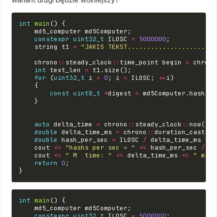
int
main
()
{
md5_computer
md5Computer
;
constexpr
uint32_t
ILOSC
=
5000000
;
string
t1
=
"JAKIS TEKST.......................
chrono
::
steady_clock
::
time_point
begin
=
chrono
int
text_len
=
t1
.
size
();
for
(
uint32_t
i
=
0
;
i
<
ILOSC
;
++
i
)
{
const
uint8_t
*
digest
=
md5Computer
.
hash_it
}
auto
delta_time
=
chrono
::
steady_clock
::
now
()
-
double
delta_time_ms
=
chrono
::
duration_cast
<
ch
double
hash_per_sec
=
ILOSC
/
delta_time_ms
*
1
cout
<<
"hashs per sec = "
<<
hash_per_sec
/
10
cout
<<
" M  time: "
<<
delta_time_ms
<<
" ms"
return
0
;
}
int
main
()
{
md5_computer
md5Computer
;
constexpr
uint32_t
ILOSC
=
5000000
;