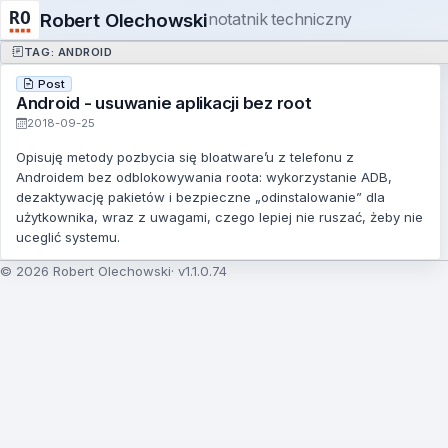
Robert Olechowski
notatnik techniczny
TAG: ANDROID
Post
Android - usuwanie aplikacji bez root
2018-09-25
Opisuję metody pozbycia się bloatware’u z telefonu z
Androidem bez odblokowywania roota: wykorzystanie ADB,
dezaktywację pakietów i bezpieczne „odinstalowanie” dla
użytkownika, wraz z uwagami, czego lepiej nie ruszać, żeby nie
uceglić systemu.
© 2026 Robert Olechowski
v1.1.0.74