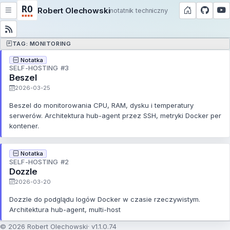
Robert Olechowski
notatnik techniczny
TAG: MONITORING
Notatka
SELF-HOSTING #3
Beszel
2026-03-25
Beszel do monitorowania CPU, RAM, dysku i temperatury
serwerów. Architektura hub-agent przez SSH, metryki Docker per
kontener.
Notatka
SELF-HOSTING #2
Dozzle
2026-03-20
Dozzle do podglądu logów Docker w czasie rzeczywistym.
Architektura hub-agent, multi-host
© 2026 Robert Olechowski
v1.1.0.74