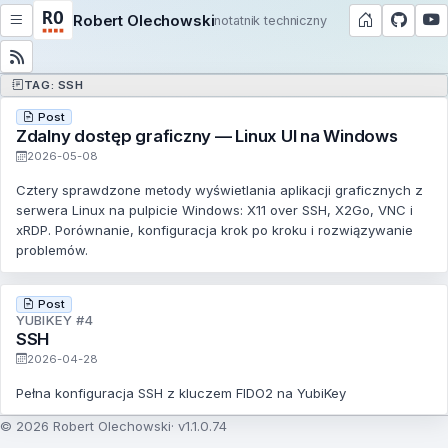
Robert Olechowski
notatnik techniczny
TAG: SSH
Post
Zdalny dostęp graficzny — Linux UI na Windows
2026-05-08
Cztery sprawdzone metody wyświetlania aplikacji graficznych z
serwera Linux na pulpicie Windows: X11 over SSH, X2Go, VNC i
xRDP. Porównanie, konfiguracja krok po kroku i rozwiązywanie
problemów.
Post
YUBIKEY #4
SSH
2026-04-28
Pełna konfiguracja SSH z kluczem FIDO2 na YubiKey
© 2026 Robert Olechowski
v1.1.0.74