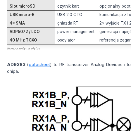
Slot microSD
czytnik kart
opcjonalny boot 
USB micro-B
USB 2.0 OTG
komunikacja z ho
4× SMA
gniazda RF
2× wyjście TX i 2
ADP5072 / LDO
power management
generacja napięć 
40 MHz TCXO
oscylator
referencja zega
Komponenty na płytce
AD9363
(
datasheet
) to RF transceiver Analog Devices i
chipa.