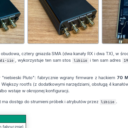
 obudowa, cztery gniazda SMA (dwa kanały RX i dwa TX), w śro
, wykorzystuje ten sam stos
i ten sam adres
adi-iio
libiio
1
y "niebieski Pluto": fabrycznie wgrany firmware z hackiem
70 M
. Większy rootfs (z dodatkowymi narzędziami, obsługą 4 kanał
lbo wstaje w okrojonej konfiguracji.
 ma dostęp do strumieni próbek i atrybutów przez
.
libiio
 fabrycznie)