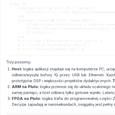
graph TB

    subgraph Host["💻 Host (PC / laptop)"]

        H["Python / C++ / GNU Radio<br/>━━━━━━━━━━━
    end

    subgraph Pluto["🔲 Pluto (Zynq 7010)"]

        A["ARM Cortex-A9<br/>(Linux + iiod)<br/>━━━
        F["FPGA (PL)<br/>━━━━━━━━━━━━<br/>filtry, D
        R["AD9363 RF"]

    end

    H <-->|"USB / Ethernet<br/>(TCP iiod)"| A

    A <-->|"AXI<br/>(rejestry, DMA)"| F

Trzy poziomy:
Host
: logika aplikacji znajduje się na komputerze PC, ur
odbiera/wysyła bufory IQ przez USB lub Ethernet. Każda
prototypów DSP i większości projektów dydaktycznych.
T
ARM na Pluto
: logika przenosi się do układu scalonego n
samej pamięci, a host odbiera tylko gotowe wyniki. Latenc
FPGA na Pluto
: logika trafia do programowalnej części
Decyzje zapadają w nanosekundach, osiągalny jest pełny 