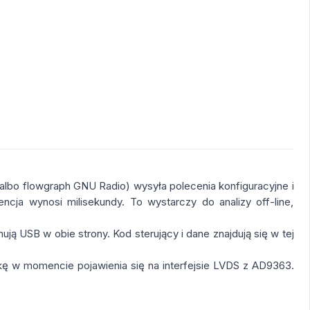
e (albo flowgraph GNU Radio) wysyła polecenia konfiguracyjne i
ncja wynosi milisekundy. To wystarczy do analizy off-line,
ją USB w obie strony. Kod sterujący i dane znajdują się w tej
bkę w momencie pojawienia się na interfejsie LVDS z AD9363.