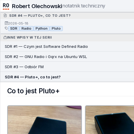
Robert Olechowski
notatnik techniczny
SDR #4 — PLUTO+, CO TO JEST?
2026-05-18
SDR
Radio
Python
Pluto
INNE WPISY W TEJ SERII
SDR #1 — Czym jest Software Defined Radio
SDR #2 — GNU Radio i Gqrx na Ubuntu WSL
SDR #3 — Odbiór FM
SDR #4 — Pluto+, co to jest?
Co to jest Pluto+