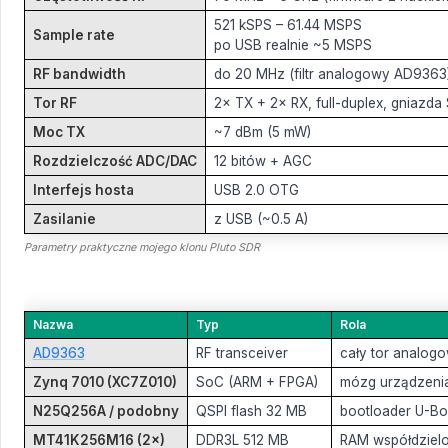
521 kSPS – 61.44 MSPS
Sample rate
po USB realnie ~5 MSPS
RF bandwidth
do 20 MHz (filtr analogowy AD9363
Tor RF
2× TX + 2× RX, full-duplex, gniazd
Moc TX
~7 dBm (5 mW)
Rozdzielczość ADC/DAC
12 bitów + AGC
Interfejs hosta
USB 2.0 OTG
Zasilanie
z USB (~0.5 A)
Parametry praktyczne mojego klonu Pluto SDR
Nazwa
Typ
Rola
AD9363
RF transceiver
cały tor analo
Zynq 7010 (XC7Z010)
SoC (ARM + FPGA)
mózg urządzeni
N25Q256A / podobny
QSPI flash 32 MB
bootloader U-Boo
MT41K256M16 (2×)
DDR3L 512 MB
RAM współdzielo