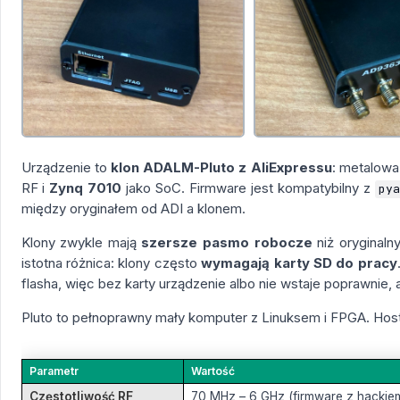
Urządzenie to
klon ADALM-Pluto z AliExpressu
: metalowa
RF i
Zynq 7010
jako SoC. Firmware jest kompatybilny z
py
między oryginałem od ADI a klonem.
Klony zwykle mają
szersze pasmo robocze
niż oryginaln
istotna różnica: klony często
wymagają karty SD do pracy
flasha, więc bez karty urządzenie albo nie wstaje poprawnie, a
Pluto to pełnoprawny mały komputer z Linuksem i FPGA. Host
Parametr
Wartość
Częstotliwość RF
70 MHz – 6 GHz (firmware z hackiem