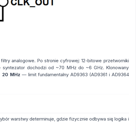
iltry analogowe. Po stronie cyfrowej: 12-bitowe przetworniki
nie syntezator dochodzi od ~70 MHz do ~6 GHz. Klonowany
o
20 MHz
— limit fundamentalny AD9363 (AD9361 i AD9364
bór warstwy determinuje, gdzie fizycznie odbywa się logika i