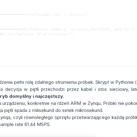
━━━━━━━━━━━<br/>pyadi-iio → libiio"]

━━━━━━━━━<br/>własne demony, skrypty,<br/>SSH, web UI"]

MA,<br/>własne IP w Verilogu"]

ządzenie pełni rolę zdalnego strumienia próbek. Skrypt w Pythoni
 decyzja w pętli przechodzi przez kabel i stos sieciowy, late
ryb domyślny i najczęstszy.
a urządzeniu, konkretnie na rdzeń ARM w Zynqu. Próbki nie pokonu
ja pętli spada z milisekund do setek mikrosekund.
 Zynqa, czyli równoległego sprzętu przetwarzającego każdą pró
sample rate 61.44 MSPS.