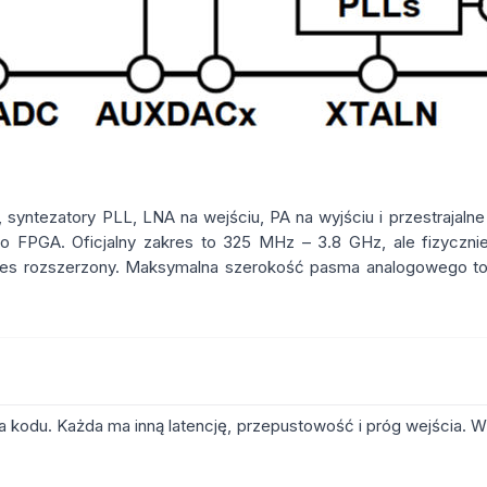
syntezatory PLL, LNA na wejściu, PA na wyjściu i przestrajalne f
do FPGA. Oficjalny zakres to 325 MHz – 3.8 GHz, ale fizycz
kres rozszerzony. Maksymalna szerokość pasma analogowego t
kodu. Każda ma inną latencję, przepustowość i próg wejścia. Wy