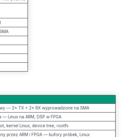
)
a SMA
gowy — 2× TX + 2× RX wyprowadzone na SMA
a — Linux na ARM, DSP w FPGA
t, kernel Linux, device tree, rootfs
ny przez ARM i FPGA — bufory próbek, Linux