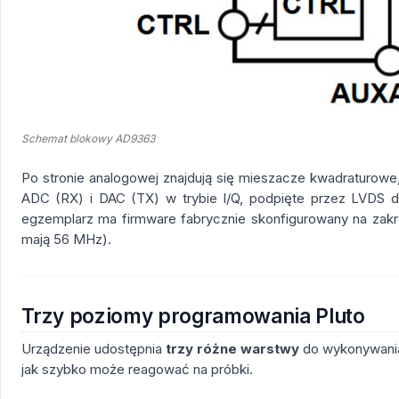
Schemat blokowy AD9363
Po stronie analogowej znajdują się mieszacze kwadraturowe, 
ADC (RX) i DAC (TX) w trybie I/Q, podpięte przez LVDS 
egzemplarz ma firmware fabrycznie skonfigurowany na za
mają 56 MHz).
Trzy poziomy programowania Pluto
Urządzenie udostępnia
trzy różne warstwy
do wykonywania 
jak szybko może reagować na próbki.