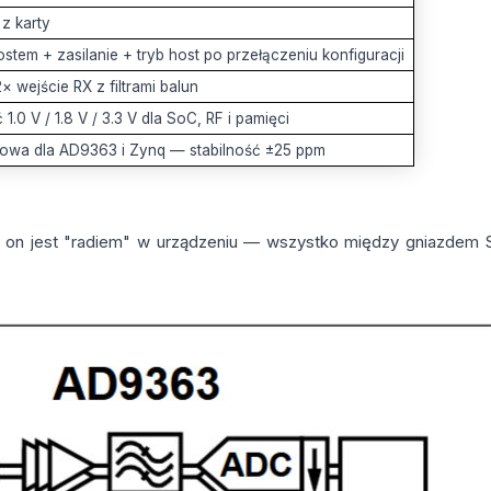
z karty
stem + zasilanie + tryb host po przełączeniu konfiguracji
× wejście RX z filtrami balun
1.0 V / 1.8 V / 3.3 V dla SoC, RF i pamięci
rowa dla AD9363 i Zynq — stabilność ±25 ppm
 to on jest "radiem" w urządzeniu — wszystko między gniazde