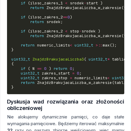
if
(
ilosc_zakres_1
<
srodek
-
start
)
return
ZnajdzBrakujacaLiczba_w_zakresie
(
tab
if
(
ilosc_zakres_2
==
0
)
return
srodek
;
if
(
ilosc_zakres_2
<
stop
-
srodek
)
return
ZnajdzBrakujacaLiczba_w_zakresie
(
tab
return
numeric_limits
<
uint32_t
>::
max
();
}
uint32_t
ZnajdzBrakujacaLiczba3
(
uint32_t
*
tablica
,
{
if
(
N
==
0
)
return
0
;
uint32_t
zakres_start
=
0
;
uint32_t
zakres_stop
=
numeric_limits
<
uint32_t
return
ZnajdzBrakujacaLiczba_w_zakresie
(
tablica
}
Dyskusja wad rozwiązania oraz złożoności
obliczeniowej
Nie alokujemy dynamicznie pamięci, co daje stałe
wymagania pamięciowe. Będziemy iterować maksymalnie
32
razy po naszym zbiorze wejściowym, więc mamy