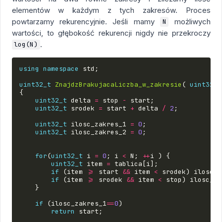
elementów w każdym z tych zakresów. Proces
powtarzamy rekurencyjnie. Jeśli mamy
możliwych
N
wartości, to głębokość rekurencji nigdy nie przekroczy
.
log(N)
using
namespace
std
;
uint32_t
ZnajdzBrakujacaLiczba_w_zakresie
(
uint32_t
{
uint32_t
delta
=
stop
-
start
;
uint32_t
srodek
=
start
+
delta
/
2
;
uint32_t
ilosc_zakres_1
=
0
;
uint32_t
ilosc_zakres_2
=
0
;
for
(
uint32_t
i
=
0
;
i
<
N
;
++
i
)
{
uint32_t
item
=
tablica
[
i
];
if
(
item
>=
start
&&
item
<
srodek
)
ilosc_z
if
(
item
>=
srodek
&&
item
<
stop
)
ilosc_za
}
if
(
ilosc_zakres_1
==
0
)
return
start
;