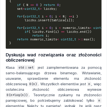
{
if
(
N
==
0
)
return
0
;
set
<
uint32_t
>
liczby
;
for
(
uint32_t
i
=
0
;
i
<
N
;
++
i
)
liczby
.
insert
(
tablica
[
i
]);
for
(
uint32_t
i
=
0
;
i
<
numeric_limits
<
uint32_
if
(
liczby
.
find
(
i
)
==
liczby
.
end
())
return
i
;
return
numeric_limits
<
uint32_t
>::
max
();
}
Dyskusja wad rozwiązania oraz złożoności
obliczeniowej
Klasa
jest zaimplementowana za pomocą
std::set
samo-balansującego drzewa binarnego. Wstawianie,
usuwanie, sprawdzenie elementu ma złożoność
obliczeniową
. Wszystkich elementów jest
, więc
O(n)
n
ostateczna złożoność obliczeniowa wyniesie
. Teoretycznie zyskamy na złożoności
O(n*log(n))
pamięciowej, bo potrzebujemy zablokować tylko
n
elementów. Należy tu pamiętać, jednak, że jeśli nasz