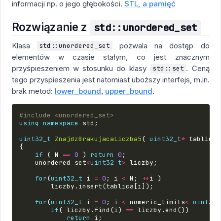
informacji np. o jego głębokości.
STL, a pamięć
Rozwiązanie z
std::unordered_set
Klasa
pozwala na dostęp do
std::unordered_set
elementów w czasie stałym, co jest znacznym
przyśpieszeniem w stosunku do klasy
. Ceną
std::set
tego przyspieszenia jest natomiast uboższy interfejs, m.in.
brak metod:
lower_bound
,
upper_bound
.
#include
<unordered_set>
using
namespace
std
;
uint32_t
ZnajdzBrakujacaLiczba5
(
uint32_t
*
tablica
,
{
if
(
N
==
0
)
return
0
;
unordered_set
<
uint32_t
>
liczby
;
for
(
uint32_t
i
=
0
;
i
<
N
;
++
i
)
liczby
.
insert
(
tablica
[
i
]);
for
(
uint32_t
i
=
0
;
i
<
numeric_limits
<
uint32_
if
(
liczby
.
find
(
i
)
==
liczby
.
end
())
return
i
;