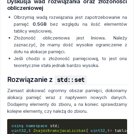
Dyskusja wad rozwiązania oraz złożoności
obliczeniowej
Olbrzymią wadą rozwiązania jest zapotrzebowanie na
pamięć
0.5GB
bez względu na ilość elementów
tablicy wejściowej.
Złożoność obliczeniowa jest liniowa. Należy
zaznaczyć, że mamy dość wysokie ograniczenie z
dołu na alokacje pamięci.
Jeśli chodzi o złożoność pamięciową, to jest ona
teoretycznie stała jednak bardzo wysoka.
Rozwiązanie z
std::set
Zamiast alokować ogromny obszar pamięci, dokonamy
alokacji pamięć wraz z napływem nowych danych.
Dodajemy elementy do zbioru, a na koniec sprawdzamy
kolejne elementy, czy należą do zbioru.
using
namespace
std
;
uint32_t
ZnajdzBrakujacaLiczba4
(
uint32_t
*
tablica
,