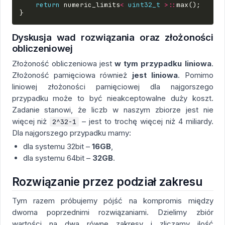
return
numeric_limits
<
uint32_t
>::
max
();
}
Dyskusja wad rozwiązania oraz złożoności
obliczeniowej
Złożoność obliczeniowa jest
w tym przypadku liniowa
.
Złożoność pamięciowa również
jest liniowa
. Pomimo
liniowej złożoności pamięciowej dla najgorszego
przypadku może to być nieakceptowalne duży koszt.
Zadanie stanowi, że liczb w naszym zbiorze jest nie
więcej niż
– jest to trochę więcej niż 4 miliardy.
2^32-1
Dla najgorszego przypadku mamy:
dla systemu 32bit –
16GB
,
dla systemu 64bit –
32GB
.
Rozwiązanie przez podział zakresu
Tym razem próbujemy pójść na kompromis między
dwoma poprzednimi rozwiązaniami. Dzielimy zbiór
wartości na dwa równe zakresy i zliczamy ilość