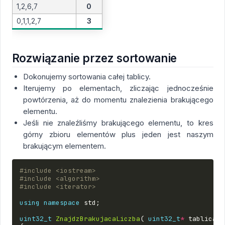
1,2,6,7
0
0,1,1,2,7
3
Rozwiązanie przez sortowanie
Dokonujemy sortowania całej tablicy.
Iterujemy po elementach, zliczając jednocześnie
powtórzenia, aż do momentu znalezienia brakującego
elementu.
Jeśli nie znaleźliśmy brakującego elementu, to kres
górny zbioru elementów plus jeden jest naszym
brakującym elementem.
#include
<iostream>
#include
<algorithm>
#include
<iterator>
using
namespace
std
;
uint32_t
ZnajdzBrakujacaLiczba
(
uint32_t
*
tablica
,