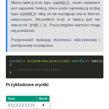
Mamy tablicę liczb typu
, twoim zadaniem
uint32_t
jest napisanie funkcji, która poda najmniejszą liczbę
typu
taką, że nie występuje ona w zbiorze
uint32_t
wejściowym. Wszystkich liczb w tablicy jest nie
więcej niż
. Poszczególne wartości mogą
2^32 – 1
się powtarzać.
Przeprowadź dyskusję złożoności obliczeniowej i
pamięciowej rozwiązania.
uint32_t
ZnajdzBrakujacaLiczba
(
uint32_t
*
tablica
,
{
......................
}
Przykładowe wyniki
Dane
Wynik
0,1,2,2,2,2,3,2,1,0
4