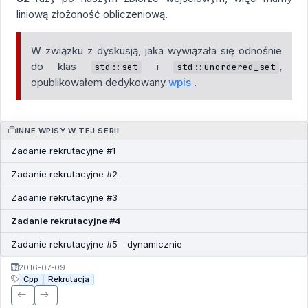
liniową złożoność obliczeniową.
W związku z dyskusją, jaka wywiązała się odnośnie
do klas
i
,
std::set
std::unordered_set
opublikowałem dedykowany
wpis
.
INNE WPISY W TEJ SERII
Zadanie rekrutacyjne #1
Zadanie rekrutacyjne #2
Zadanie rekrutacyjne #3
Zadanie rekrutacyjne #4
Zadanie rekrutacyjne #5 - dynamicznie
2016-07-09
Cpp
Rekrutacja