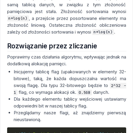
samą tablicą danych, w związku z tym złożoność
pamięciowa jest stała. Złożoność sortowania wynosi
, a przejście przez posortowane elementy ma
n*log(n)
złożoność liniową. Ostateczna złożoność obliczeniowa
zależy od złożoności sortowania i wynosi
.
n*log(n)
Rozwiązanie przez zliczanie
Poprawimy czas działania algorytmu, wpływając jednak na
dodatkową alokację pamięci.
Inicjujemy tablicę flag (upakowanych w elementy 32-
bitowe), taką, że każda dopuszczalna wartość ma
swoją flagę. Dla typu 32-bitowego będzie to
2^32 –
flag, co wymaga alokacji ok.
danych.
1
0.5GB
Dla każdego elementu tablicy wejściowej ustawiamy
odpowiedni bit w naszej tablicy flag.
Przeglądamy nasze flagi, aż znajdziemy pierwszą
nieustawioną.