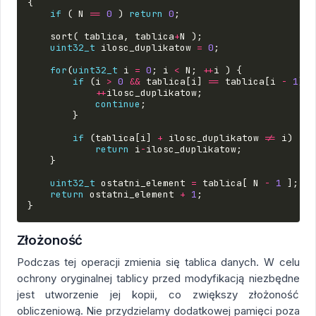
{
if
(
N
==
0
)
return
0
;
sort
(
tablica
,
tablica
+
N
);
uint32_t
ilosc_duplikatow
=
0
;
for
(
uint32_t
i
=
0
;
i
<
N
;
++
i
)
{
if
(
i
>
0
&&
tablica
[
i
]
==
tablica
[
i
-
1
])
++
ilosc_duplikatow
;
continue
;
}
if
(
tablica
[
i
]
+
ilosc_duplikatow
!=
i
)
return
i
-
ilosc_duplikatow
;
}
uint32_t
ostatni_element
=
tablica
[
N
-
1
];
return
ostatni_element
+
1
;
}
Złożoność
Podczas tej operacji zmienia się tablica danych. W celu
ochrony oryginalnej tablicy przed modyfikacją niezbędne
jest utworzenie jej kopii, co zwiększy złożoność
obliczeniową. Nie przydzielamy dodatkowej pamięci poza