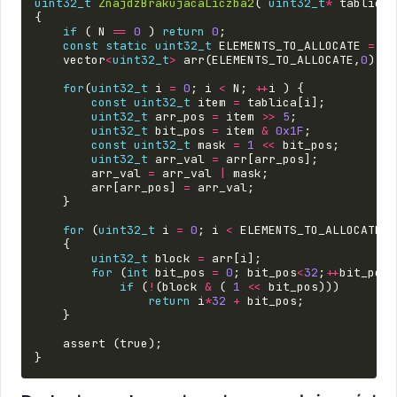
uint32_t
ZnajdzBrakujacaLiczba2
(
uint32_t
*
tablica
,
{
if
(
N
==
0
)
return
0
;
const
static
uint32_t
ELEMENTS_TO_ALLOCATE
=
nu
vector
<
uint32_t
>
arr
(
ELEMENTS_TO_ALLOCATE
,
0
);
for
(
uint32_t
i
=
0
;
i
<
N
;
++
i
)
{
const
uint32_t
item
=
tablica
[
i
];
uint32_t
arr_pos
=
item
>>
5
;
uint32_t
bit_pos
=
item
&
0x1F
;
const
uint32_t
mask
=
1
<<
bit_pos
;
uint32_t
arr_val
=
arr
[
arr_pos
];
arr_val
=
arr_val
|
mask
;
arr
[
arr_pos
]
=
arr_val
;
}
for
(
uint32_t
i
=
0
;
i
<
ELEMENTS_TO_ALLOCATE
;
{
uint32_t
block
=
arr
[
i
];
for
(
int
bit_pos
=
0
;
bit_pos
<
32
;
++
bit_pos
)
if
(
!
(
block
&
(
1
<<
bit_pos
)))
return
i
*
32
+
bit_pos
;
}
assert
(
true
);
}