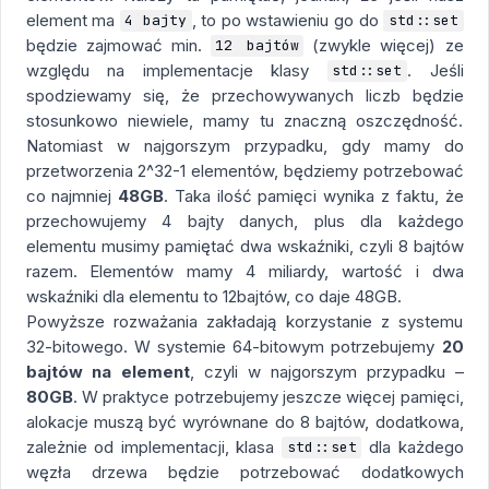
element ma
, to po wstawieniu go do
4 bajty
std::set
będzie zajmować min.
(zwykle więcej) ze
12 bajtów
względu na implementacje klasy
. Jeśli
std::set
spodziewamy się, że przechowywanych liczb będzie
stosunkowo niewiele, mamy tu znaczną oszczędność.
Natomiast w najgorszym przypadku, gdy mamy do
przetworzenia 2^32-1 elementów, będziemy potrzebować
co najmniej
48GB
. Taka ilość pamięci wynika z faktu, że
przechowujemy 4 bajty danych, plus dla każdego
elementu musimy pamiętać dwa wskaźniki, czyli 8 bajtów
razem. Elementów mamy 4 miliardy, wartość i dwa
wskaźniki dla elementu to 12bajtów, co daje 48GB.
Powyższe rozważania zakładają korzystanie z systemu
32-bitowego. W systemie 64-bitowym potrzebujemy
20
bajtów na element
, czyli w najgorszym przypadku –
80GB
. W praktyce potrzebujemy jeszcze więcej pamięci,
alokacje muszą być wyrównane do 8 bajtów, dodatkowa,
zależnie od implementacji, klasa
dla każdego
std::set
węzła drzewa będzie potrzebować dodatkowych