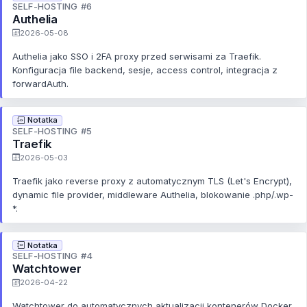
SELF-HOSTING #6
Authelia
2026-05-08
Authelia jako SSO i 2FA proxy przed serwisami za Traefik.
Konfiguracja file backend, sesje, access control, integracja z
forwardAuth.
Notatka
SELF-HOSTING #5
Traefik
2026-05-03
Traefik jako reverse proxy z automatycznym TLS (Let's Encrypt),
dynamic file provider, middleware Authelia, blokowanie .php/.wp-
*.
Notatka
SELF-HOSTING #4
Watchtower
2026-04-22
Watchtower do automatycznych aktualizacji kontenerów Docker.