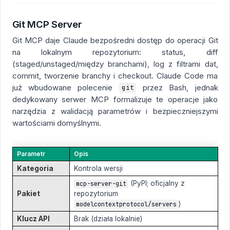
Git MCP Server
Git MCP daje Claude bezpośredni dostęp do operacji Git
na lokalnym repozytorium: status, diff
(staged/unstaged/między branchami), log z filtrami dat,
commit, tworzenie branchy i checkout. Claude Code ma
już wbudowane polecenie
przez Bash, jednak
git
dedykowany serwer MCP formalizuje te operacje jako
narzędzia z walidacją parametrów i bezpieczniejszymi
wartościami domyślnymi.
Parametr
Opis
Kategoria
Kontrola wersji
(PyPI; oficjalny z
mcp-server-git
Pakiet
repozytorium
)
modelcontextprotocol/servers
Klucz API
Brak (działa lokalnie)