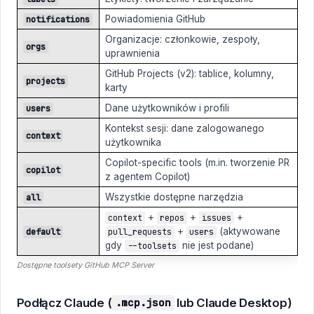
Powiadomienia GitHub
notifications
Organizacje: członkowie, zespoły,
orgs
uprawnienia
GitHub Projects (v2): tablice, kolumny,
projects
karty
Dane użytkowników i profili
users
Kontekst sesji: dane zalogowanego
context
użytkownika
Copilot-specific tools (m.in. tworzenie PR
copilot
z agentem Copilot)
Wszystkie dostępne narzędzia
all
+
+
+
context
repos
issues
+
(aktywowane
default
pull_requests
users
gdy
nie jest podane)
--toolsets
Dostępne toolsety GitHub MCP Server
Podłącz Claude (
lub Claude Desktop)
.mcp.json