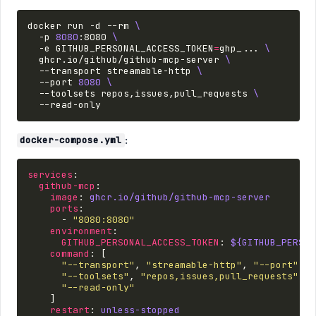
docker
run
-d
--rm
\
-p
8080
:8080
\
-e
GITHUB_PERSONAL_ACCESS_TOKEN
=
ghp_...
\
ghcr.io/github/github-mcp-server
\
--transport
streamable-http
\
--port
8080
\
--toolsets
repos,issues,pull_requests
\
:
docker-compose.yml
services
:
github-mcp
:
image
:
ghcr.io/github/github-mcp-server
ports
:
-
"8080:8080"
environment
:
GITHUB_PERSONAL_ACCESS_TOKEN
:
${GITHUB_PERSON
command
:
[
"--transport"
,
"streamable-http"
,
"--port"
,
"
"--toolsets"
,
"repos,issues,pull_requests"
,
"--read-only"
]
restart
:
unless-stopped