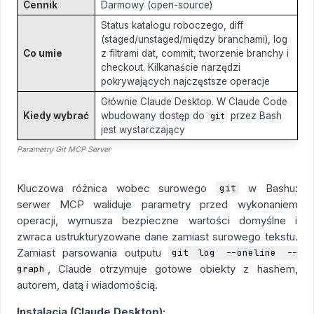
Cennik
Darmowy (open-source)
Status katalogu roboczego, diff
(staged/unstaged/między branchami), log
Co umie
z filtrami dat, commit, tworzenie branchy i
checkout. Kilkanaście narzędzi
pokrywających najczęstsze operacje
Głównie Claude Desktop. W Claude Code
Kiedy wybrać
wbudowany dostęp do
przez Bash
git
jest wystarczający
Parametry Git MCP Server
Kluczowa różnica wobec surowego
w Bashu:
git
serwer MCP waliduje parametry przed wykonaniem
operacji, wymusza bezpieczne wartości domyślne i
zwraca ustrukturyzowane dane zamiast surowego tekstu.
Zamiast parsowania outputu
git log --oneline --
, Claude otrzymuje gotowe obiekty z hashem,
graph
autorem, datą i wiadomością.
Instalacja (Claude Desktop):