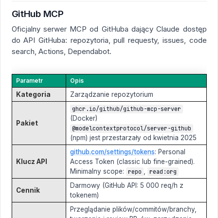
GitHub MCP
Oficjalny serwer MCP od GitHuba dający Claude dostęp
do API GitHuba: repozytoria, pull requesty, issues, code
search, Actions, Dependabot.
Parametr
Opis
Kategoria
Zarządzanie repozytorium
ghcr.io/github/github-mcp-server
(Docker)
Pakiet
@modelcontextprotocol/server-github
(npm) jest przestarzały od kwietnia 2025
github.com/settings/tokens
: Personal
Klucz API
Access Token (classic lub fine-grained).
Minimalny scope:
,
repo
read:org
Darmowy (GitHub API: 5 000 req/h z
Cennik
tokenem)
Przeglądanie plików/commitów/branchy,