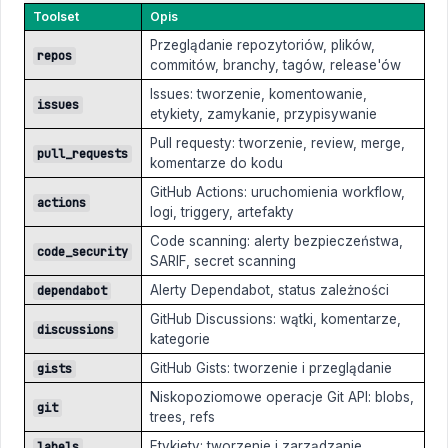
Toolset
Opis
Przeglądanie repozytoriów, plików,
repos
commitów, branchy, tagów, release'ów
Issues: tworzenie, komentowanie,
issues
etykiety, zamykanie, przypisywanie
Pull requesty: tworzenie, review, merge,
pull_requests
komentarze do kodu
GitHub Actions: uruchomienia workflow,
actions
logi, triggery, artefakty
Code scanning: alerty bezpieczeństwa,
code_security
SARIF, secret scanning
Alerty Dependabot, status zależności
dependabot
GitHub Discussions: wątki, komentarze,
discussions
kategorie
GitHub Gists: tworzenie i przeglądanie
gists
Niskopoziomowe operacje Git API: blobs,
git
trees, refs
Etykiety: tworzenie i zarządzanie
labels