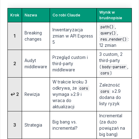
Wynik w
Krok
Nazwa
Co robi Claude
brudnopisie
,
path()
Inwentaryzacja
Breaking
,
query()
1
zmian w API Express
changes
:
res.render()
5
12 zmian
3 custom, 2
Przegląd custom i
Audyt
third-party
2
third-party
middleware
(
,
body-parser
middleware
)
cors
W trakcie kroku 3
Zależność
odkrywa, że
cors
≥2.9
cors
↩ 2
Rewizja
wymaga ≥2.9 i
dodana do
wraca do
listy ryzyk
aktualizacji
Incremental
Big bang vs.
(za dużo
3
Strategia
incremental?
powiązań na
big bang)