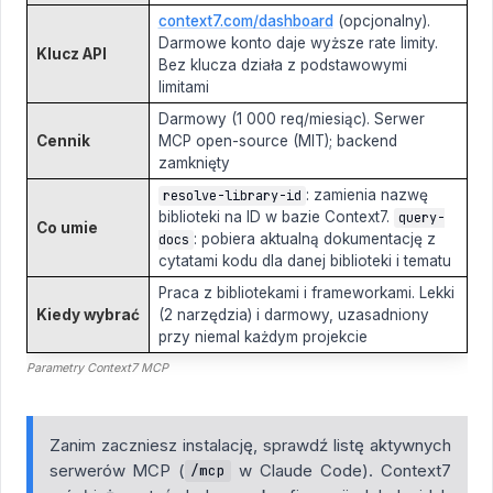
context7.com/dashboard
(opcjonalny).
Darmowe konto daje wyższe rate limity.
Klucz API
Bez klucza działa z podstawowymi
limitami
Darmowy (1 000 req/miesiąc). Serwer
Cennik
MCP open-source (MIT); backend
zamknięty
: zamienia nazwę
resolve-library-id
biblioteki na ID w bazie Context7.
query-
Co umie
: pobiera aktualną dokumentację z
docs
cytatami kodu dla danej biblioteki i tematu
Praca z bibliotekami i frameworkami. Lekki
Kiedy wybrać
(2 narzędzia) i darmowy, uzasadniony
przy niemal każdym projekcie
Parametry Context7 MCP
Zanim zaczniesz instalację, sprawdź listę aktywnych
serwerów MCP (
w Claude Code). Context7
/mcp