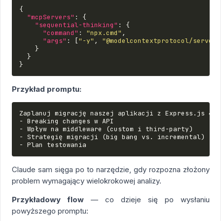
{
"mcpServers"
:
{
"sequential-thinking"
:
{
"command"
:
"npx.cmd"
,
"args"
:
[
"-y"
,
"@modelcontextprotocol/server-
}
}
}
Przykład promptu:
Zaplanuj migrację naszej aplikacji z Express.js 4 n
- Breaking changes w API

- Wpływ na middleware (custom i third-party)

- Strategię migracji (big bang vs. incremental)

Claude sam sięga po to narzędzie, gdy rozpozna złożony
problem wymagający wielokrokowej analizy.
Przykładowy flow
— co dzieje się po wysłaniu
powyższego promptu: