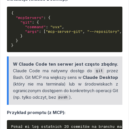
{
"mcpServers"
:
{
"git"
:
{
"command"
:
"uvx"
,
"args"
:
[
"mcp-server-git"
,
"--repository"
,
"C
}
}
}
W Claude Code ten serwer jest często zbędny.
Claude Code ma natywny dostęp do
przez
git
Bash. Git MCP ma większy sens w
Claude Desktop
(który nie ma terminala) lub w środowiskach z
ograniczonym dostępem do konkretnych operacji Git
(np. tylko odczyt, bez
).
push
Przykład promptu (z MCP):
Pokaż mi log ostatnich 20 commitów na branchu main z