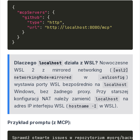
{
"mcpServers"
:
{
"github"
:
{
"type"
:
"http"
,
"url"
:
"http://localhost:8080/mcp"
}
}
}
Dlaczego
działa z WSL?
Nowoczesne
localhost
WSL 2 z mirrored networking (
[wsl2]
w
)
networkingMode=mirrored
.wslconfig
wystawia porty WSL bezpośrednio na
localhost
Windows, bez żadnego proxy. Przy starszej
konfiguracji NAT należy zamienić
na
localhost
adres IP interfejsu WSL (
w WSL).
hostname -I
Przykład promptu (z MCP):
Sprawdź otwarte issues w repozytorium myorg/backend