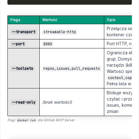
Flaga
Wartość
Opis
Przełącza serwer
--transport
streamable-http
kontener czeka n
Port HTTP, na k
--port
8080
Ogranicza eksp
grup. Domyślnie
narzędzi (kilka
--toolsets
repos,issues,pull_requests
Wartości specja
context,copilo
Pełna lista w
do
Blokuje wszystk
czytać i przesz
(brak wartości)
--read-only
issues, koment
zmian
Flagi
docker run
dla GitHub MCP Server