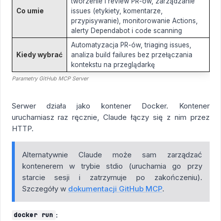
tworzenie i review PR-ów, zarządzanie
Co umie
issues (etykiety, komentarze,
przypisywanie), monitorowanie Actions,
alerty Dependabot i code scanning
Automatyzacja PR-ów, triaging issues,
Kiedy wybrać
analiza build failures bez przełączania
kontekstu na przeglądarkę
Parametry GitHub MCP Server
Serwer działa jako kontener Docker. Kontener
uruchamiasz raz ręcznie, Claude łączy się z nim przez
HTTP.
Alternatywnie Claude może sam zarządzać
kontenerem w trybie stdio (uruchamia go przy
starcie sesji i zatrzymuje po zakończeniu).
Szczegóły w
dokumentacji GitHub MCP
.
:
docker run