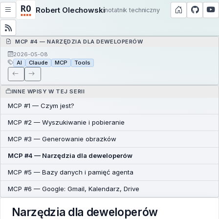
Robert Olechowski
notatnik techniczny
MCP #4 — NARZĘDZIA DLA DEWELOPERÓW
2026-05-08
AI
Claude
MCP
Tools
INNE WPISY W TEJ SERII
MCP #1 — Czym jest?
MCP #2 — Wyszukiwanie i pobieranie
MCP #3 — Generowanie obrazków
MCP #4 — Narzędzia dla deweloperów
MCP #5 — Bazy danych i pamięć agenta
MCP #6 — Google: Gmail, Kalendarz, Drive
Narzędzia dla deweloperów