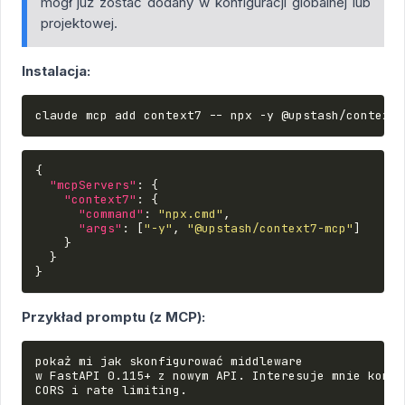
mógł już zostać dodany w konfiguracji globalnej lub
projektowej.
Instalacja:
claude
mcp
add
context7
--
npx
-y
{
"mcpServers"
:
{
"context7"
:
{
"command"
:
"npx.cmd"
,
"args"
:
[
"-y"
,
"@upstash/context7-mcp"
]
}
}
}
Przykład promptu (z MCP):
pokaż mi jak skonfigurować middleware

w FastAPI 0.115+ z nowym API. Interesuje mnie konkre