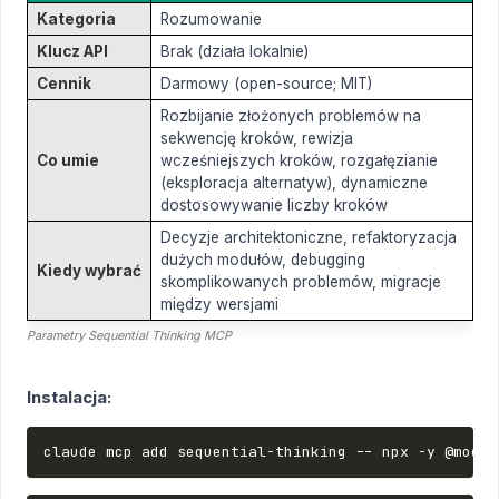
Kategoria
Rozumowanie
Klucz API
Brak (działa lokalnie)
Cennik
Darmowy (open-source; MIT)
Rozbijanie złożonych problemów na
sekwencję kroków, rewizja
Co umie
wcześniejszych kroków, rozgałęzianie
(eksploracja alternatyw), dynamiczne
dostosowywanie liczby kroków
Decyzje architektoniczne, refaktoryzacja
dużych modułów, debugging
Kiedy wybrać
skomplikowanych problemów, migracje
między wersjami
Parametry Sequential Thinking MCP
Instalacja:
claude
mcp
add
sequential-thinking
--
npx
-y