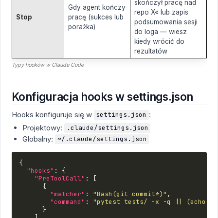
skończył pracę nad
Gdy agent kończy
repo X« lub zapis
Stop
pracę (sukces lub
podsumowania sesji
porażka)
do loga — wiesz
kiedy wrócić do
rezultatów
Typy hooków w Claude Code
Konfiguracja hooks w settings.json
Hooks konfiguruje się w
:
settings.json
Projektowy:
.claude/settings.json
Globalny:
~/.claude/settings.json
{
"hooks"
:
{
"PreToolCall"
:
[
{
"matcher"
:
"Bash(git commit*)"
,
"command"
:
"pytest tests/ -x -q || (echo 'B
}
],