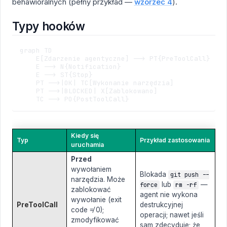
behawioralnych (pełny przykład —
wzorzec 4
).
Typy hooków
graph TD

    E[Zdarzenie agentyczne] --> PT{PreToolCall}

    E --> N{Notification}

    E --> ST{Stop}

    PT -->|OK| TC[Wykonanie narzędzia]

    PT -->|BLOCKED| X[Zablokowano]

Kiedy się
Typ
Przykład zastosowania
uruchamia
Przed
wywołaniem
Blokada
git push --
narzędzia. Może
lub
—
force
rm -rf
zablokować
agent nie wykona
wywołanie (exit
PreToolCall
destrukcyjnej
code ≠ 0);
operacji; nawet jeśli
zmodyfikować
sam zdecyduje; że