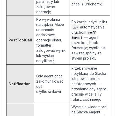
parametry lub
chce ją uruchomić
zalogować
operację
Po
wywołaniu
Po każdej edycji pliku
narzędzia. Może
automatycznie
.py
uruchomić
uruchom
ruff
dodatkowe
— agent
format
PostToolCall
operacje (linter;
pisze kod; hook
formatter);
formatuje; wynik jest
zalogować wynik
zawsze spójny ze
lub wysłać
stylem projektu
notyfikację
Przekierowanie
notyfikacji do Slacka
Gdy agent chce
lub powiadomień
zakomunikować
Notification
desktopowych —
coś
przydatne gdy agent
użytkownikowi
pracuje w tle; a Ty
robisz coś innego
Wysłanie wiadomości
na Slacka »agent