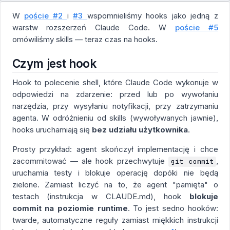
W
poście #2
i
#3
wspomnieliśmy hooks jako jedną z
warstw rozszerzeń Claude Code. W
poście #5
omówiliśmy skills — teraz czas na hooks.
Czym jest hook
Hook to polecenie shell, które Claude Code wykonuje w
odpowiedzi na zdarzenie: przed lub po wywołaniu
narzędzia, przy wysyłaniu notyfikacji, przy zatrzymaniu
agenta. W odróżnieniu od skills (wywoływanych jawnie),
hooks uruchamiają się
bez udziału użytkownika
.
Prosty przykład: agent skończył implementację i chce
zacommitować — ale hook przechwytuje
,
git commit
uruchamia testy i blokuje operację dopóki nie będą
zielone. Zamiast liczyć na to, że agent "pamięta" o
testach (instrukcja w CLAUDE.md), hook
blokuje
commit na poziomie runtime
. To jest sedno hooków:
twarde, automatyczne reguły zamiast miękkich instrukcji