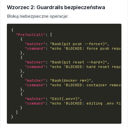
Wzorzec 2: Guardrails bezpieczeństwa
Blokuj niebezpieczne operacje:
{
"PreToolCall"
:
[
{
"matcher"
:
"Bash(git push --force*)"
,
"command"
:
"echo 'BLOCKED: force push require
},
{
"matcher"
:
"Bash(git reset --hard*)"
,
"command"
:
"echo 'BLOCKED: hard reset require
},
{
"matcher"
:
"Bash(docker rm*)"
,
"command"
:
"echo 'BLOCKED: container removal 
},
{
"matcher"
:
"Edit(.env*)"
,
"command"
:
"echo 'BLOCKED: editing .env files
}
]
}