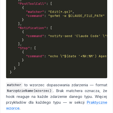
"PostToolCall"
:
[
{
"matcher"
:
"Edit(*.go)"
,
"command"
:
"gofmt -w $CLAUDE_FILE_PATH"
}
],
"Notification"
:
[
{
"command"
:
"notify-send 'Claude Code' \"$CL
}
],
"Stop"
:
[
{
"command"
:
"echo \"$(date '+%H:%M') Agent f
}
]
}
}
to wzorzec dopasowania zdarzenia — format
matcher
. Brak matchera oznacza, że
NarzędzieName(wzorzec)
hook reaguje na każde zdarzenie danego typu. Więcej
przykładów dla każdego typu — w sekcji
Praktyczne
wzorce
.