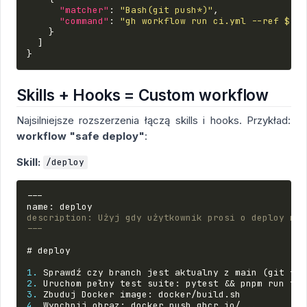
"matcher"
:
"Bash(git push*)"
,
"command"
:
"gh workflow run ci.yml --ref $(gi
}
]
}
Skills + Hooks = Custom workflow
Najsilniejsze rozszerzenia łączą skills i hooks. Przykład:
workflow "safe deploy"
:
Skill:
/deploy
---

description: Użyj gdy użytkownik prosi o deploy na 
---
# deploy
1.
2.
3.
4.