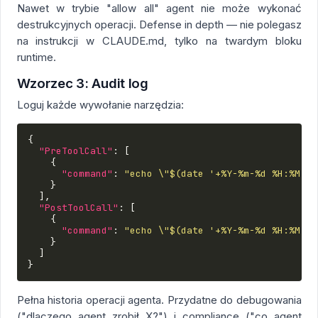
Nawet w trybie "allow all" agent nie może wykonać
destrukcyjnych operacji. Defense in depth — nie polegasz
na instrukcji w CLAUDE.md, tylko na twardym bloku
runtime.
Wzorzec 3: Audit log
Loguj każde wywołanie narzędzia:
{
"PreToolCall"
:
[
{
"command"
:
"echo \"$(date '+%Y-%m-%d %H:%M:%S
}
],
"PostToolCall"
:
[
{
"command"
:
"echo \"$(date '+%Y-%m-%d %H:%M:%S
}
]
}
Pełna historia operacji agenta. Przydatne do debugowania
("dlaczego agent zrobił X?") i compliance ("co agent