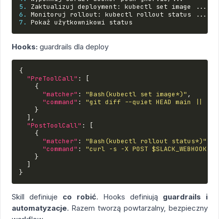
5.
6.
7.
Hooks:
guardrails dla deploy
{
"PreToolCall"
:
[
{
"matcher"
:
"Bash(kubectl set image*)"
,
"command"
:
"git diff --quiet HEAD main || (ec
}
],
"PostToolCall"
:
[
{
"matcher"
:
"Bash(kubectl rollout status*)"
,
"command"
:
"curl -s -X POST $SLACK_WEBHOOK -d
}
]
}
Skill definiuje
co robić
. Hooks definiują
guardrails i
automatyzacje
. Razem tworzą powtarzalny, bezpieczny