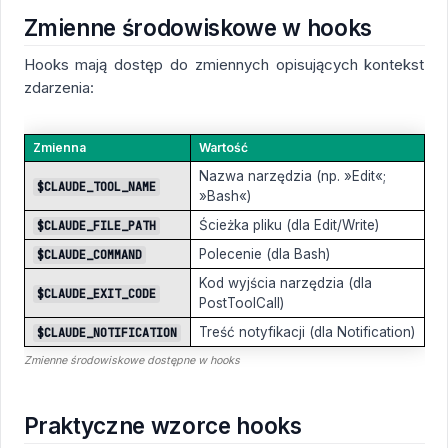
Zmienne środowiskowe w hooks
Hooks mają dostęp do zmiennych opisujących kontekst
zdarzenia:
Zmienna
Wartość
Nazwa narzędzia (np. »Edit«;
$CLAUDE_TOOL_NAME
»Bash«)
Ścieżka pliku (dla Edit/Write)
$CLAUDE_FILE_PATH
Polecenie (dla Bash)
$CLAUDE_COMMAND
Kod wyjścia narzędzia (dla
$CLAUDE_EXIT_CODE
PostToolCall)
Treść notyfikacji (dla Notification)
$CLAUDE_NOTIFICATION
Zmienne środowiskowe dostępne w hooks
Praktyczne wzorce hooks