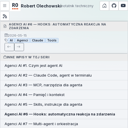
Robert Olechowski
notatnik techniczny
AGENCI AI #6 — HOOKS: AUTOMATYCZNA REAKCJA NA
ZDARZENIA
2026-05-15
AI
Agenci
Claude
Tools
INNE WPISY W TEJ SERII
Agenci AI #1. Czym jest agent AI
Agenci AI #2 — Claude Code, agent w terminalu
Agenci AI #3 — MCP, narzędzia dla agenta
Agenci AI #4 — Pamięć i kontekst
Agenci AI #5 — Skills, instrukcje dla agenta
Agenci AI #6 — Hooks: automatyczna reakcja na zdarzenia
Agenci AI #7 — Multi-agent i orkiestracja