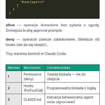
"Bash(wget*)"
]
}
}
allow
— operacje dozwolone bez pytania o zgodę.
Zmniejsza liczbę approval prompts.
deny
— operacje zawsze zablokowane. Silniejsze niż
hooks (nie da się obejść).
Trzy warstwy kontroli w Claude Code:
Warstwa
Mechanizm
Charakterystyka
Permissions
Twarda blokada — nie do
1
(deny)
obejścia
Hooks
2
Programowalna blokada z logiką
(PreToolCall)
Instrukcja behawioralna (agent
3
CLAUDE.md
może zignorować)