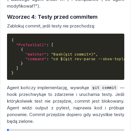
modyfikował?").
Wzorzec 4: Testy przed commitem
Zablokuj commit, jeśli testy nie przechodzą:
{
"PreToolCall"
:
[
{
"matcher"
:
"Bash(git commit*)"
,
"command"
:
"cd $(git rev-parse --show-topleve
}
]
}
Agent kończy implementację, wywołuje
—
git commit
hook przechwytuje to zdarzenie i uruchamia testy. Jeśli
którykolwiek test nie przejdzie, commit jest blokowany.
Agent widzi output z pytest, naprawia kod i próbuje
ponownie. Commit przejdzie dopiero gdy wszystkie testy
będą zielone.