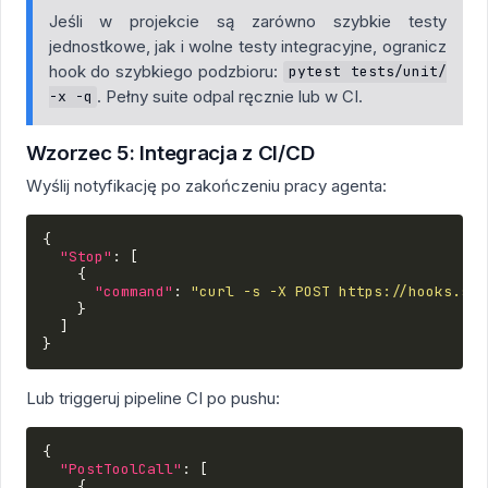
Jeśli w projekcie są zarówno szybkie testy
jednostkowe, jak i wolne testy integracyjne, ogranicz
hook do szybkiego podzbioru:
pytest tests/unit/
. Pełny suite odpal ręcznie lub w CI.
-x -q
Wzorzec 5: Integracja z CI/CD
Wyślij notyfikację po zakończeniu pracy agenta:
{
"Stop"
:
[
{
"command"
:
"curl -s -X POST https://hooks.sla
}
]
}
Lub triggeruj pipeline CI po pushu:
{
"PostToolCall"
:
[
{