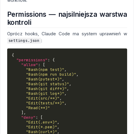
workflow.
Permissions — najsilniejsza warstwa
kontroli
Oprócz hooks, Claude Code ma system uprawnień w
:
settings.json
{
"permissions"
:
{
"allow"
:
[
"Bash(npm test)"
,
"Bash(npm run build)"
,
"Bash(pytest*)"
,
"Bash(git status)"
,
"Bash(git diff*)"
,
"Bash(git log*)"
,
"Edit(src/**)"
,
"Edit(tests/**)"
,
"Read(**)"
],
"deny"
:
[
"Edit(.env*)"
,
"Edit(*.pem)"
,
"Bash(curl*)"
,