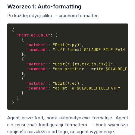
Wzorzec 1: Auto-formatting
Po każdej edycji pliku — uruchom formatter:
{
"PostToolCall"
:
[
{
"matcher"
:
"Edit(*.py)"
,
"command"
:
"ruff format $CLAUDE_FILE_PATH && 
},
{
"matcher"
:
"Edit(*.{ts,tsx,js,jsx})"
,
"command"
:
"npx prettier --write $CLAUDE_FILE
},
{
"matcher"
:
"Edit(*.go)"
,
"command"
:
"gofmt -w $CLAUDE_FILE_PATH"
}
]
}
Agent pisze kod, hook automatycznie formatuje. Agent
nie musi znać konfiguracji formattera — hook wymusza
spójność niezależnie od tego, co agent wygeneruje.